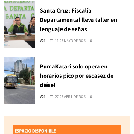
Santa Cruz: Fiscalía
Departamental lleva taller en
lenguaje de señas
V21
11 DE MAYO DE 2026
0
PumaKatari solo opera en
horarios pico por escasez de
diésel
V21
27 DE ABRIL DE 2026
0