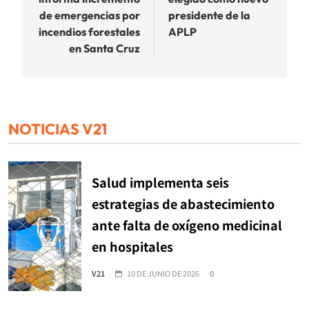
entradas
de emergencias por
presidente de la
incendios forestales
APLP
en Santa Cruz
NOTICIAS V21
Salud implementa seis
estrategias de abastecimiento
ante falta de oxígeno medicinal
en hospitales
V21
10 DE JUNIO DE 2026
0