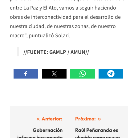
entre La Paz y El Ato, vamos a seguir haciendo
obras de interconectividad para el desarrollo de
nuestra ciudad, de nuestras zonas, de nuestro
macro”, puntualizó Solari.
//FUENTE: GAMLP / AMUN//
Navegación
Anterior:
Próximo:
de
Gobernación
Raúl Peñaranda es
informa incremento
elegido como nuevo