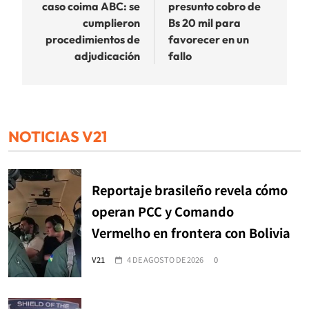
entradas
caso coima ABC: se
presunto cobro de
cumplieron
Bs 20 mil para
procedimientos de
favorecer en un
adjudicación
fallo
NOTICIAS V21
Reportaje brasileño revela cómo
operan PCC y Comando
Vermelho en frontera con Bolivia
V21
4 DE AGOSTO DE 2026
0