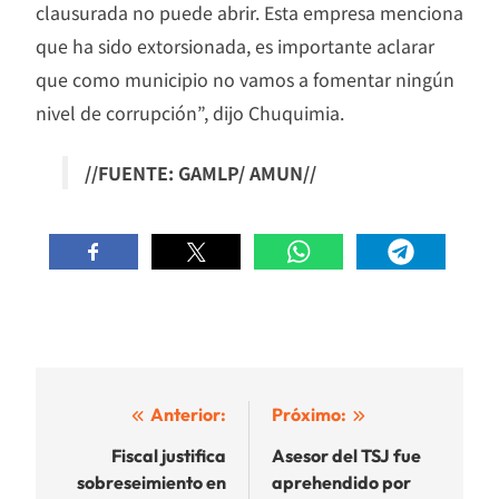
clausurada no puede abrir. Esta empresa menciona
que ha sido extorsionada, es importante aclarar
que como municipio no vamos a fomentar ningún
nivel de corrupción”, dijo Chuquimia.
//FUENTE: GAMLP/ AMUN//
Navegación
Anterior:
Próximo:
de
Fiscal justifica
Asesor del TSJ fue
sobreseimiento en
aprehendido por