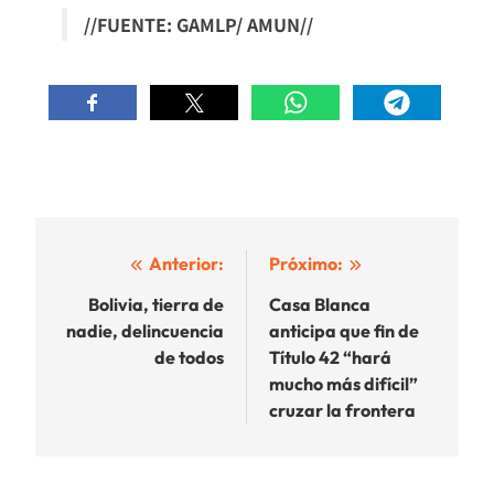
//FUENTE: GAMLP/ AMUN//
Navegación
Anterior:
Próximo:
de
Bolivia, tierra de
Casa Blanca
nadie, delincuencia
anticipa que fin de
entradas
de todos
Título 42 “hará
mucho más difícil”
cruzar la frontera