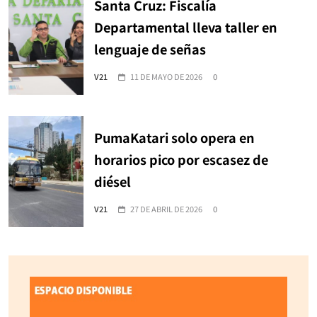
Santa Cruz: Fiscalía
Departamental lleva taller en
lenguaje de señas
V21
11 DE MAYO DE 2026
0
PumaKatari solo opera en
horarios pico por escasez de
diésel
V21
27 DE ABRIL DE 2026
0