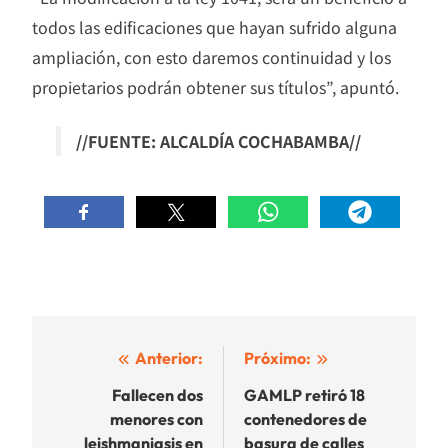
todos las edificaciones que hayan sufrido alguna
ampliación, con esto daremos continuidad y los
propietarios podrán obtener sus títulos”, apuntó.
//FUENTE: ALCALDÍA COCHABAMBA//
Navegación
Anterior:
Próximo:
de
Fallecen dos
GAMLP retiró 18
menores con
contenedores de
entradas
leishmaniasis en
basura de calles