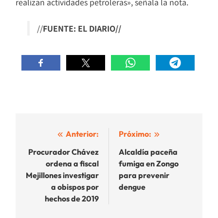
realizan actividades petroleras», señala la nota.
//
FUENTE: EL DIARIO//
Navegación
Anterior:
Próximo:
de
Procurador Chávez
Alcaldía paceña
ordena a fiscal
fumiga en Zongo
entradas
Mejillones investigar
para prevenir
a obispos por
dengue
hechos de 2019