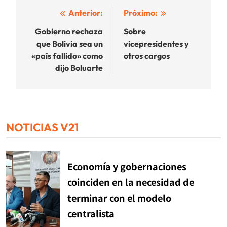
Navegación
Anterior:
Próximo:
de
Gobierno rechaza
Sobre
que Bolivia sea un
vicepresidentes y
entradas
«país fallido» como
otros cargos
dijo Boluarte
NOTICIAS V21
Economía y gobernaciones
coinciden en la necesidad de
terminar con el modelo
centralista