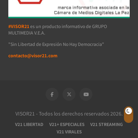
#VISOR21
es un producto informativo de GRUPO
MULTIMEDIA V.E.A.
"Sin Libertad de Expresión No Hay Democracia"
contacto@visor21.com
VISOR21 - Todos los derechos reservados 2026.
V21 LIBERTAD
V21+ ESPECIALES
V21 STREAMING
V21 VIRALES