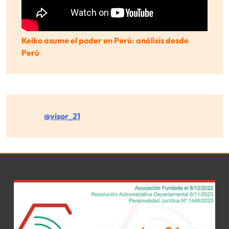
Keiko asume el poder en Perú: análisis desde
Perú
@visor_21