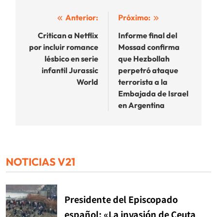
Navegación
Anterior:
Próximo:
de
Critican a Netflix
Informe final del
por incluir romance
Mossad confirma
entradas
lésbico en serie
que Hezbollah
infantil Jurassic
perpetró ataque
World
terrorista a la
Embajada de Israel
en Argentina
NOTICIAS V21
Presidente del Episcopado
español: «La invasión de Ceuta