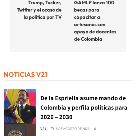
de
Trump, Tucker,
GAMLP lanza 100
Twitter y el ocaso de
becas para
entradas
la política por TV
capacitar a
artesanos con
apoyo de docentes
de Colombia
NOTICIAS V21
De la Espriella asume mando de
Colombia y perfila políticas para
2026 – 2030
V21
8 DE AGOSTO DE 2026
0