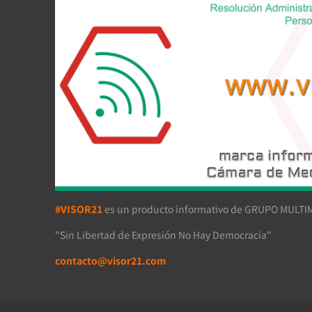
#VISOR21
es un producto informativo de GRUPO MULTIM
"Sin Libertad de Expresión No Hay Democracia"
contacto@visor21.com