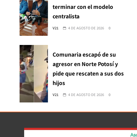
terminar con el modelo
centralista
V21
4 DE AGOSTO DE 2026
0
Comunaria escapó de su
agresor en Norte Potosí y
pide que rescaten a sus dos
hijos
V21
4 DE AGOSTO DE 2026
0