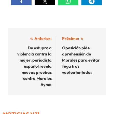
Navegación
Anterior:
Próximo:
de
De estupro a
Oposición pide
violencia contra la
aprehensión de
entradas
mujer; periodista
Morales para evitar
español revela
fuga tras
nuevas pruebas
«autoatentado»
contra Morales
Ayma