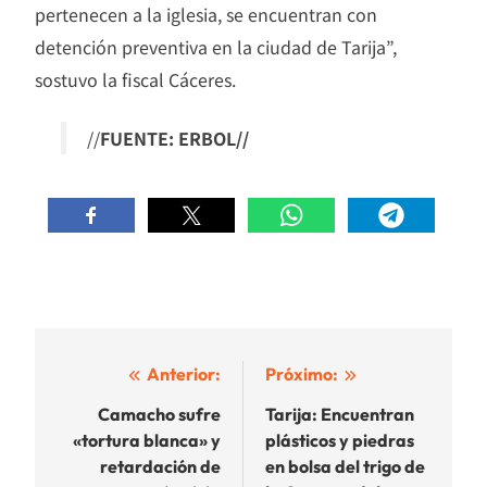
pertenecen a la iglesia, se encuentran con
detención preventiva en la ciudad de Tarija”,
sostuvo la fiscal Cáceres.
//
FUENTE: ERBOL//
Navegación
Anterior:
Próximo:
de
Camacho sufre
Tarija: Encuentran
«tortura blanca» y
plásticos y piedras
entradas
retardación de
en bolsa del trigo de