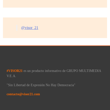
@visor_21
#VISOR21
es un producto informativo de GRUPO MULTIMEDIA
V.E.A.
"Sin Libertad de Expresión No Hay Democracia"
contacto@visor21.com