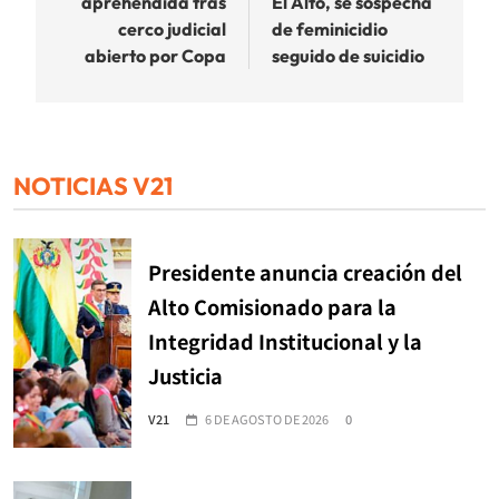
aprehendida tras
El Alto, se sospecha
entradas
cerco judicial
de feminicidio
abierto por Copa
seguido de suicidio
NOTICIAS V21
Presidente anuncia creación del
Alto Comisionado para la
Integridad Institucional y la
Justicia
V21
6 DE AGOSTO DE 2026
0