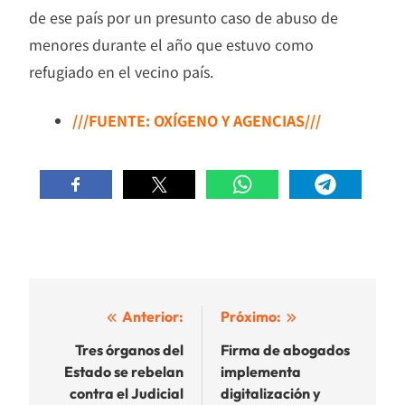
de ese país por un presunto caso de abuso de
menores durante el año que estuvo como
refugiado en el vecino país.
///FUENTE: OXÍGENO Y AGENCIAS///
Navegación
Anterior:
Próximo:
de
Tres órganos del
Firma de abogados
Estado se rebelan
implementa
entradas
contra el Judicial
digitalización y