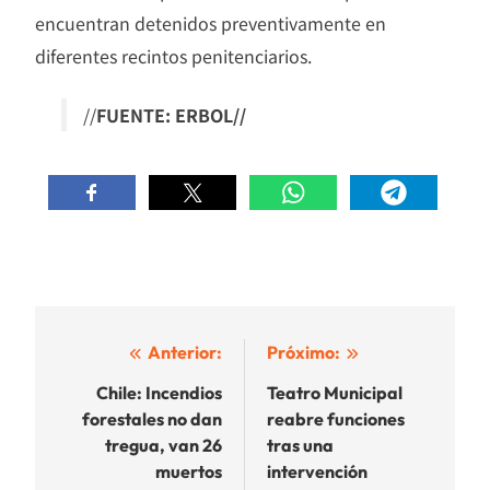
encuentran detenidos preventivamente en
diferentes recintos penitenciarios.
//
FUENTE: ERBOL//
Navegación
Anterior:
Próximo:
de
Chile: Incendios
Teatro Municipal
forestales no dan
reabre funciones
entradas
tregua, van 26
tras una
muertos
intervención