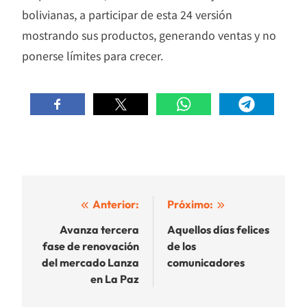
bolivianas, a participar de esta 24 versión
mostrando sus productos, generando ventas y no
ponerse límites para crecer.
Navegación
Anterior:
Próximo:
de
Avanza tercera
Aquellos días felices
fase de renovación
de los
entradas
del mercado Lanza
comunicadores
en La Paz