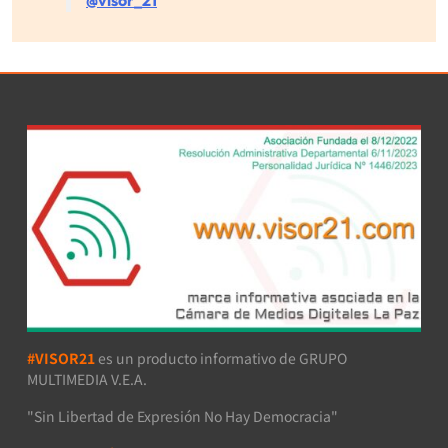
@visor_21
#VISOR21
es un producto informativo de GRUPO
MULTIMEDIA V.E.A.
"Sin Libertad de Expresión No Hay Democracia"