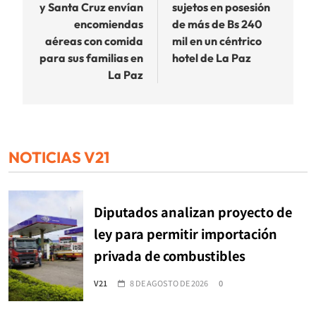
y Santa Cruz envían
sujetos en posesión
entradas
encomiendas
de más de Bs 240
aéreas con comida
mil en un céntrico
para sus familias en
hotel de La Paz
La Paz
NOTICIAS V21
Diputados analizan proyecto de
ley para permitir importación
privada de combustibles
V21
8 DE AGOSTO DE 2026
0