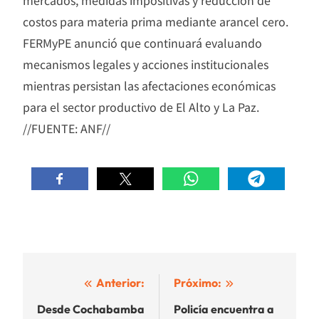
mercados, medidas impositivas y reducción de
costos para materia prima mediante arancel cero.
FERMyPE anunció que continuará evaluando
mecanismos legales y acciones institucionales
mientras persistan las afectaciones económicas
para el sector productivo de El Alto y La Paz.
//FUENTE: ANF//
Navegación
Anterior:
Próximo:
de
Desde Cochabamba
Policía encuentra a