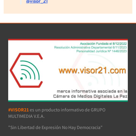
@visor_21
#VISOR21
es un producto informativo de GRUPO
MULTIMEDIA V.E.A.
"Sin Libertad de Expresión No Hay Democracia"