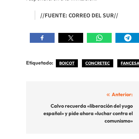
//FUENTE: CORREO DEL SUR//
Etiquetado:
BOICOT
CONCRETEC
FANCES
Navegación
Anterior:
de
Calvo recuerda «liberación del yugo
español» y pide ahora «luchar contra el
entradas
comunismo»