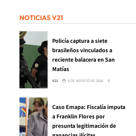
NOTICIAS V21
Policía captura a siete
brasileños vinculados a
reciente balacera en San
Matías
V21
6 DE AGOSTO DE 2026
0
Caso Emapa: Fiscalía imputa
a Franklin Flores por
presunta legitimación de
ganancias ilícitas