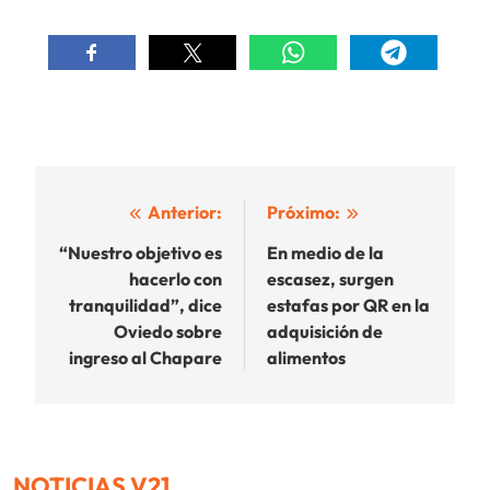
Navegación
Anterior:
Próximo:
de
“Nuestro objetivo es
En medio de la
hacerlo con
escasez, surgen
entradas
tranquilidad”, dice
estafas por QR en la
Oviedo sobre
adquisición de
ingreso al Chapare
alimentos
NOTICIAS V21