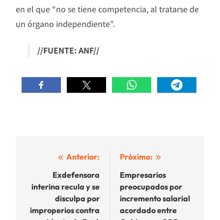
en el que “no se tiene competencia, al tratarse de
un órgano independiente”.
//FUENTE: ANF//
Navegación
Anterior:
Próximo:
de
Exdefensora
Empresarios
interina recula y se
preocupados por
entradas
disculpa por
incremento salarial
improperios contra
acordado entre