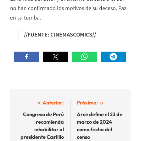
no han confirmado los motivos de su deceso. Paz
en su tumba.
//FUENTE: CINEMASCOMICS//
Navegación
Anterior:
Próximo:
de
Congreso de Perú
Arce define el 23 de
recomienda
marzo de 2024
entradas
inhabilitar al
como fecha del
presidente Castillo
censo