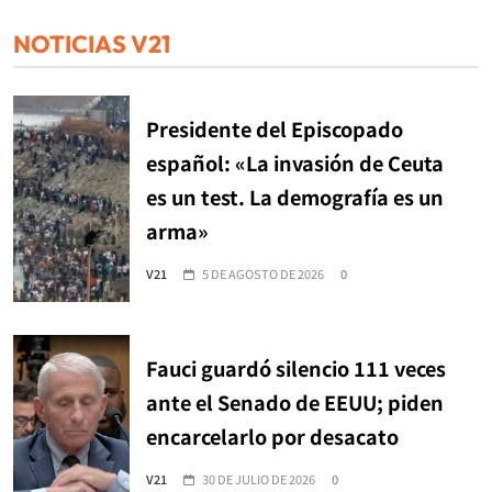
NOTICIAS V21
Presidente del Episcopado
español: «La invasión de Ceuta
es un test. La demografía es un
arma»
V21
5 DE AGOSTO DE 2026
0
Fauci guardó silencio 111 veces
ante el Senado de EEUU; piden
encarcelarlo por desacato
V21
30 DE JULIO DE 2026
0