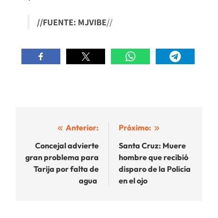
//FUENTE: MJVIBE
//
Navegación
Anterior:
Próximo:
de
Concejal advierte
Santa Cruz: Muere
gran problema para
hombre que recibió
entradas
Tarija por falta de
disparo de la Policía
agua
en el ojo