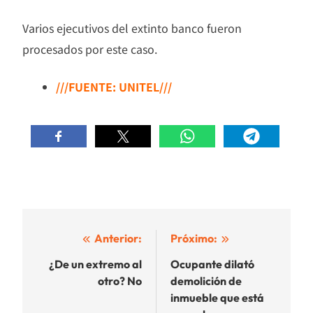
Varios ejecutivos del extinto banco fueron
procesados por este caso.
///FUENTE: UNITEL///
Navegación
Anterior:
Próximo:
de
¿De un extremo al
Ocupante dilató
otro? No
demolición de
entradas
inmueble que está