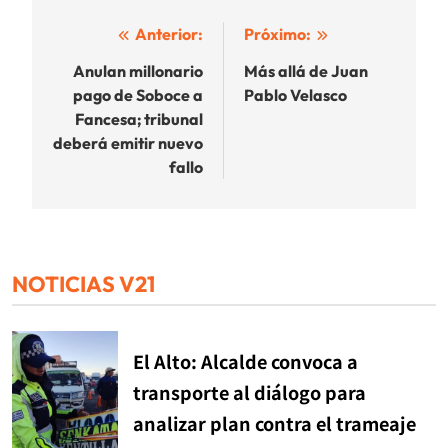
Navegación
Anterior:
Próximo:
de
Anulan millonario
Más allá de Juan
pago de Soboce a
Pablo Velasco
entradas
Fancesa; tribunal
deberá emitir nuevo
fallo
NOTICIAS V21
El Alto: Alcalde convoca a
transporte al diálogo para
analizar plan contra el trameaje