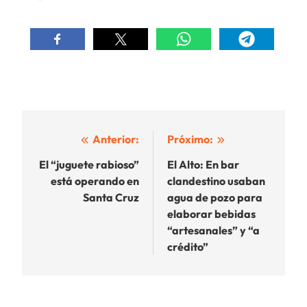
Navegación
Anterior:
Próximo:
de
El “juguete rabioso”
El Alto: En bar
está operando en
clandestino usaban
entradas
Santa Cruz
agua de pozo para
elaborar bebidas
“artesanales” y “a
crédito”