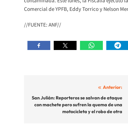
contaminada. Este lunes, la Fiscalía ejecutó l
Comercial de YPFB, Eddy Torrico y Nelson Me
//FUENTE: ANF//
Navegación
Anterior:
de
San Julián: Reporteros se salvan de ataque
con machete pero sufren la quema de una
entradas
motocicleta y el robo de otra