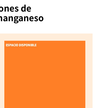
lones de
y manganeso