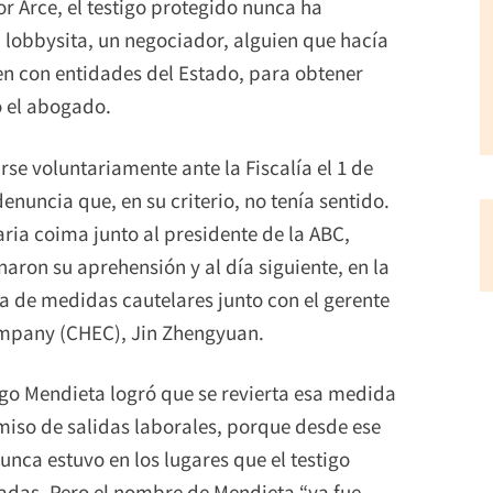
or Arce, el testigo protegido nunca ha
 lobbysita, un negociador, alguien que hacía
en con entidades del Estado, para obtener
ó el abogado.
se voluntariamente ante la Fiscalía el 1 de
nuncia que, en su criterio, no tenía sentido.
ria coima junto al presidente de la ABC,
aron su aprehensión y al día siguiente, en la
a de medidas cautelares junto con el gerente
mpany (CHEC), Jin Zhengyuan.
go Mendieta logró que se revierta esa medida
miso de salidas laborales, porque desde ese
nca estuvo en los lugares que el testigo
cadas. Pero el nombre de Mendieta “ya fue