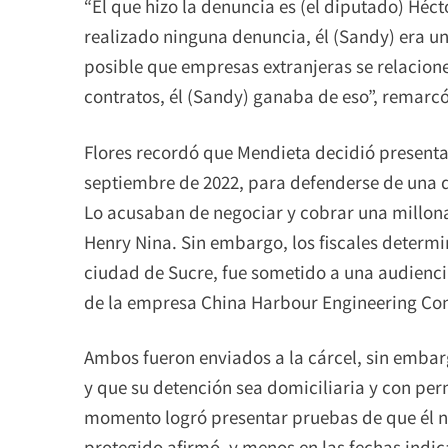
“El que hizo la denuncia es (el diputado) Héct
realizado ninguna denuncia, él (Sandy) era un
posible que empresas extranjeras se relacion
contratos, él (Sandy) ganaba de eso”, remarc
Flores recordó que Mendieta decidió presentar
septiembre de 2022, para defenderse de una de
Lo acusaban de negociar y cobrar una millona
Henry Nina. Sin embargo, los fiscales determin
ciudad de Sucre, fue sometido a una audienci
de la empresa China Harbour Engineering Co
Ambos fueron enviados a la cárcel, sin embar
y que su detención sea domiciliaria y con per
momento logró presentar pruebas de que él nu
protegido afirmó, y menos en las fechas indi