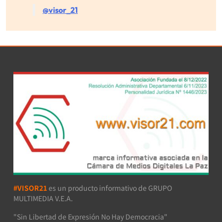
@visor_21
#VISOR21
es un producto informativo de GRUPO
MULTIMEDIA V.E.A.
"Sin Libertad de Expresión No Hay Democracia"