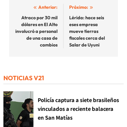
Navegación
Anterior:
Próximo:
de
Atraco por 30 mil
Lérida: hace seis
dólares en El Alto
eses empresa
entradas
involucró a personal
mueve tierras
de una casa de
fiscales cerca del
cambios
Salar de Uyuni
NOTICIAS V21
Policía captura a siete brasileños
vinculados a reciente balacera
en San Matías