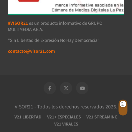
#VISOR21
es un producto informativo de GRUPO
MULTIMEDIA V.E.A.
"Sin Libertad de Expresión No Hay Democracia"
contacto@visor21.com
VISOR21 - Todos los derechos reservados 2026.
V21 LIBERTAD
V21+ ESPECIALES
V21 STREAMING
V21 VIRALES