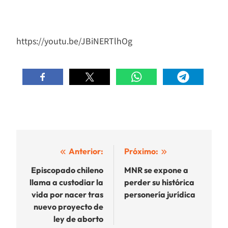
https://youtu.be/JBiNERTlhOg
Navegación
Anterior:
Próximo:
de
Episcopado chileno
MNR se expone a
llama a custodiar la
perder su histórica
entradas
vida por nacer tras
personería jurídica
nuevo proyecto de
ley de aborto