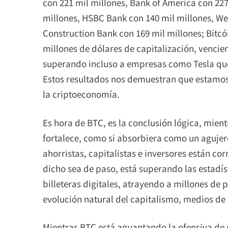
con 221 mil millones, Bank of America con 227
millones, HSBC Bank con 140 mil millones, Wel
Construction Bank con 169 mil millones; Bitcói
millones de dólares de capitalización, venc
superando incluso a empresas como Tesla que 
Estos resultados nos demuestran que estamo
la criptoeconomía.
Es hora de BTC, es la conclusión lógica, mien
fortalece, como si absorbiera como un aguje
ahorristas, capitalistas e inversores están co
dicho sea de paso, está superando las estadís
billeteras digitales, atrayendo a millones de
evolución natural del capitalismo, medios de 
Mientras BTC está aguantando la ofensiva de 