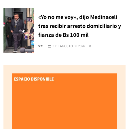
«Yo no me voy», dijo Medinaceli
tras recibir arresto domiciliario y
fianza de Bs 100 mil
V21
1 DE AGOSTO DE 2026
0