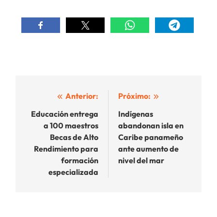
Navegación
Anterior:
Próximo:
de
Educación entrega
Indígenas
a 100 maestros
abandonan isla en
entradas
Becas de Alto
Caribe panameño
Rendimiento para
ante aumento de
formación
nivel del mar
especializada