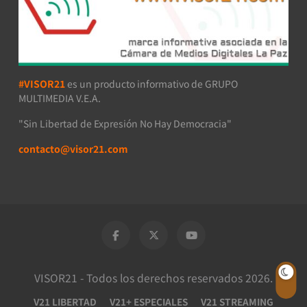
#VISOR21
es un producto informativo de GRUPO
MULTIMEDIA V.E.A.
"Sin Libertad de Expresión No Hay Democracia"
contacto@visor21.com
VISOR21 - Todos los derechos reservados 2026.
V21 LIBERTAD
V21+ ESPECIALES
V21 STREAMING