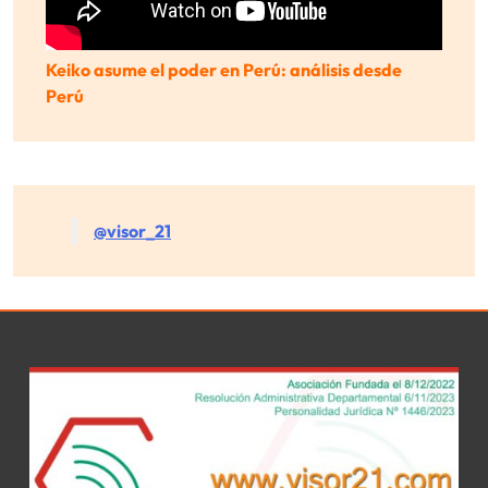
Keiko asume el poder en Perú: análisis desde
Perú
@visor_21