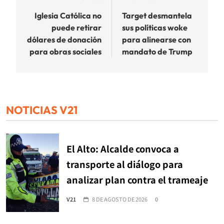
de
Iglesia Católica no
Target desmantela
puede retirar
sus políticas woke
entradas
dólares de donación
para alinearse con
para obras sociales
mandato de Trump
NOTICIAS V21
El Alto: Alcalde convoca a
transporte al diálogo para
analizar plan contra el trameaje
V21
8 DE AGOSTO DE 2026
0