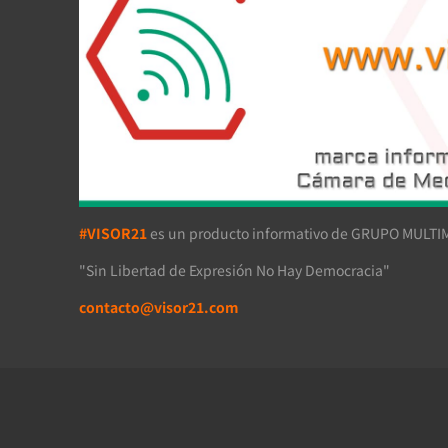
#VISOR21
es un producto informativo de GRUPO MULTIM
"Sin Libertad de Expresión No Hay Democracia"
contacto@visor21.com