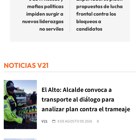
mafias políticas
propuestas de lucha
entradas
impiden surgir a
frontal contra los
nuevos liderazgos
bloqueos a
no serviles
candidatos
NOTICIAS V21
El Alto: Alcalde convoca a
transporte al diálogo para
analizar plan contra el trameaje
V21
8 DE AGOSTO DE 2026
0