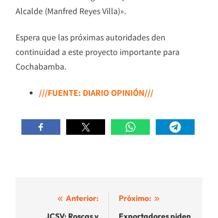
Alcalde (Manfred Reyes Villa)».
Espera que las próximas autoridades den
continuidad a este proyecto importante para
Cochabamba.
///FUENTE: DIARIO OPINIÓN///
Navegación
Anterior:
Próximo:
de
JCSV: Roscas y
Exportadores piden