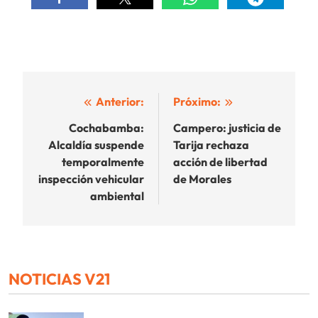
Navegación
Anterior:
Próximo:
de
Cochabamba:
Campero: justicia de
Alcaldía suspende
Tarija rechaza
entradas
temporalmente
acción de libertad
inspección vehicular
de Morales
ambiental
NOTICIAS V21