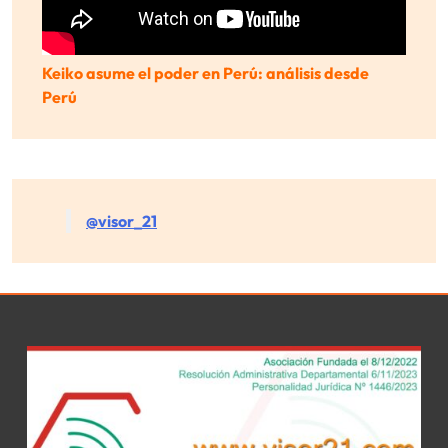
Keiko asume el poder en Perú: análisis desde
Perú
@visor_21