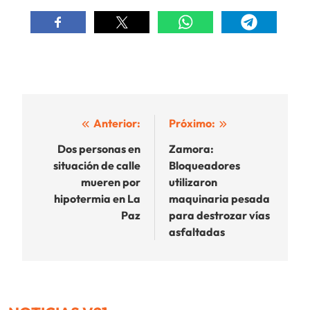
Navegación
Anterior:
Próximo:
de
Dos personas en
Zamora:
situación de calle
Bloqueadores
entradas
mueren por
utilizaron
hipotermia en La
maquinaria pesada
Paz
para destrozar vías
asfaltadas