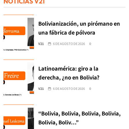
NOTICIAS V21
Bolivianización, un pirómano en
una fábrica de pólvora
V21
6 DE AGOSTO DE 2026
0
Latinoamérica: giro a la
derecha, ¿no en Bolivia?
V21
6 DE AGOSTO DE 2026
0
“Bolivia, Bolivia, Bolivia, Bolivia,
Bolivia, Boliv…”