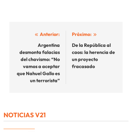
Navegación
Anterior:
Próximo:
de
Argentina
De la República al
desmonta falacias
caos: la herencia de
entradas
del chavismo: “No
un proyecto
vamos a aceptar
fracasado
que Nahuel Gallo es
un terrorista”
NOTICIAS V21