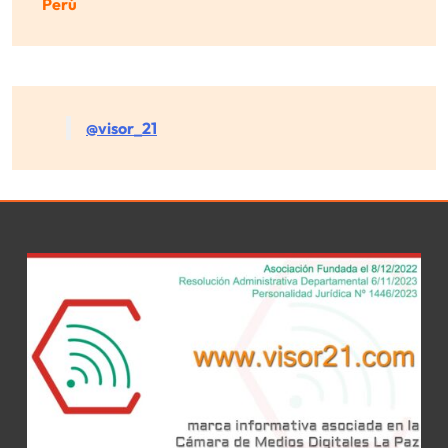
Perú
@visor_21