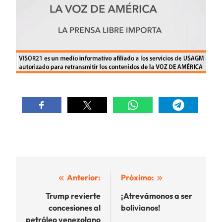
Navegación
Anterior:
Próximo:
de
Trump revierte
¡Atrevámonos a ser
concesiones al
bolivianos!
entradas
petróleo venezolano