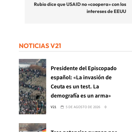
de
Rubio dice que USAID no «coopera» con los
intereses de EEUU
entradas
NOTICIAS V21
Presidente del Episcopado
español: «La invasión de
Ceuta es un test. La
demografía es un arma»
V21
5 DE AGOSTO DE 2026
0