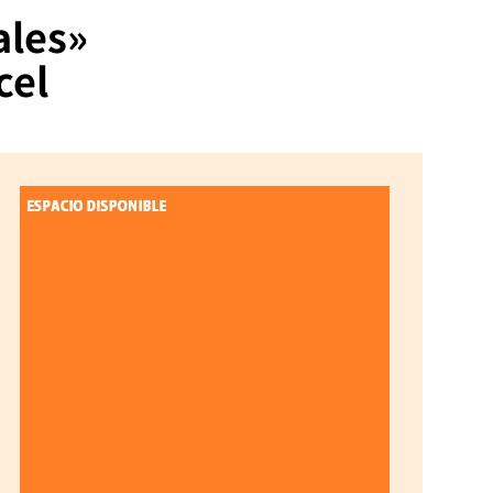
ales»
cel