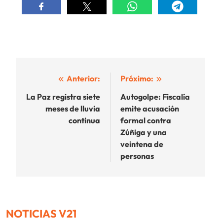
Navegación
Anterior:
Próximo:
de
La Paz registra siete
Autogolpe: Fiscalía
meses de lluvia
emite acusación
entradas
continua
formal contra
Zúñiga y una
veintena de
personas
NOTICIAS V21