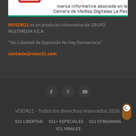
#VISOR21
es un producto informativo de GRUPO
MULTIMEDIA V.E.A.
"Sin Libertad de Expresión No Hay Democracia"
contacto@visor21.com
VISOR21 - Todos los derechos reservados 2026.
V21 LIBERTAD
V21+ ESPECIALES
V21 STREAMING
V21 VIRALES