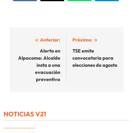
Navegación
Anterior:
Próximo:
de
Alerta en
TSE emite
Alpacoma: Alcalde
convocatoria para
entradas
insta a una
elecciones de agosto
evacuación
preventiva
NOTICIAS V21