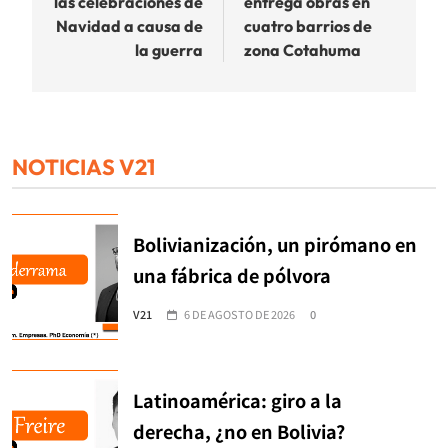
las celebraciones de
entrega obras en
entradas
Navidad a causa de
cuatro barrios de
la guerra
zona Cotahuma
NOTICIAS V21
Bolivianización, un pirómano en
una fábrica de pólvora
V21
6 DE AGOSTO DE 2026
0
Latinoamérica: giro a la
derecha, ¿no en Bolivia?