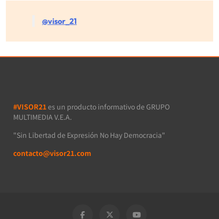
@visor_21
#VISOR21
es un producto informativo de GRUPO
MULTIMEDIA V.E.A.
"Sin Libertad de Expresión No Hay Democracia"
contacto@visor21.com