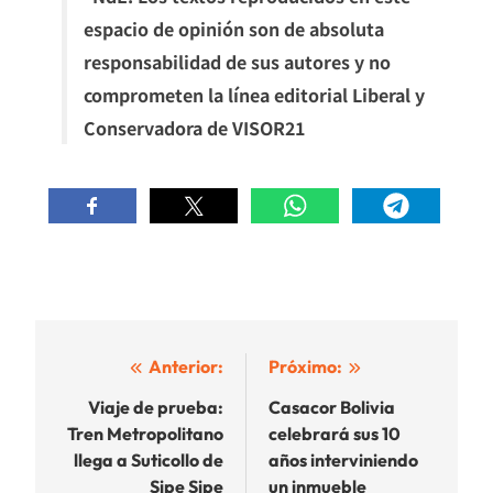
espacio de opinión son de absoluta
responsabilidad de sus autores y no
comprometen la línea editorial Liberal y
Conservadora de VISOR21
Navegación
Anterior:
Próximo:
de
Viaje de prueba:
Casacor Bolivia
Tren Metropolitano
celebrará sus 10
entradas
llega a Suticollo de
años interviniendo
Sipe Sipe
un inmueble