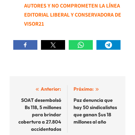
AUTORES Y NO COMPROMETEN LA LÍNEA
EDITORIAL LIBERAL Y CONSERVADORA DE
VISOR21
Navegación
Anterior:
Próximo:
de
SOAT desembolsó
Paz denuncia que
Bs 118, 5 millones
hay 50 sindicalistas
entradas
para brindar
que ganan $us 18
cobertura a 27.804
millones al año
accidentados