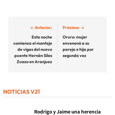
Navegación
Anterior:
Próximo:
de
Esta noche
Oruro: mujer
comienza el montaje
envenenó a su
entradas
de vigas del nuevo
pareja e hija por
puente Hernán Siles
segunda vez
Zuazo en Aranjuez
NOTICIAS V21
Rodrigo y Jaime una herencia