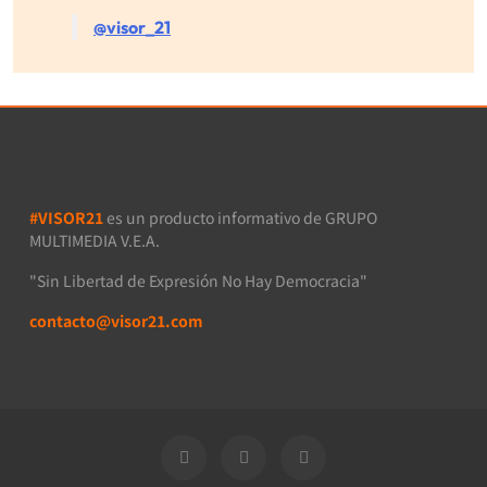
@visor_21
#VISOR21
es un producto informativo de GRUPO
MULTIMEDIA V.E.A.
"Sin Libertad de Expresión No Hay Democracia"
contacto@visor21.com