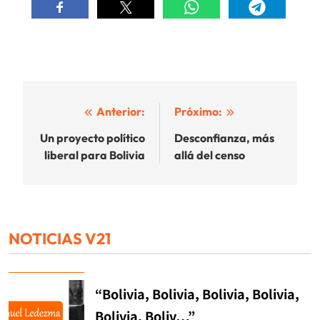
Navegación
Anterior:
Próximo:
de
Un proyecto político
Desconfianza, más
liberal para Bolivia
allá del censo
entradas
NOTICIAS V21
“Bolivia, Bolivia, Bolivia, Bolivia,
Bolivia, Boliv…”