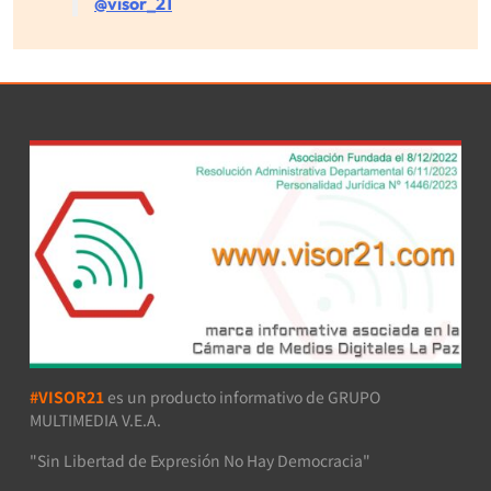
@visor_21
#VISOR21
es un producto informativo de GRUPO
MULTIMEDIA V.E.A.
"Sin Libertad de Expresión No Hay Democracia"